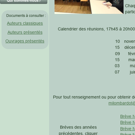
Chaqu
parti
Documents à consulter :
Auteurs classiques
                               Calendrier des réunions, 17h45 à 2
Auteurs présentés
Ouvrages présentés
10
nove
15
déce
09
févr
15
ma
03
ma
07
jui
Pour tout renseignement ou pour obtenir de
milombardot@
Brève N
Brève N
Bréves des années 
Brève N
précédentes, cliquer 
Brève N