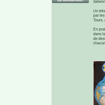
italien
Un trè
par les
Tours, 
En prat
dans la
de dess
chacun.