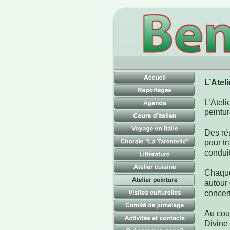
L’Atel
L’Ateli
peintur
Des ré
pour tr
conduit
Chaque
autour
concert
Au cour
Divine 