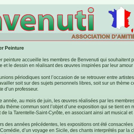
ier Peinture
er peinture accueille les membres de Benvenuti qui souhaitent pa
e et le dessin en réalisant des œuvres inspirées par leur amour de
unions périodiques sont l’occasion de se retrouver entre artist
availler soit sur des sujets personnels libres, soit sur un thème 
e d’un professeur.
 année, au mois de juin, les œuvres réalisées par les membres d
 du thème commun sont l’objet d’une exposition qui se tient en
 de la Tarentelle-Saint-Cyrôte, en associant ainsi art musical et
s des années précédentes, les expositions ont été consacrées à l
Comédie, d’un voyage en Sicile, des chants interprétés par la c