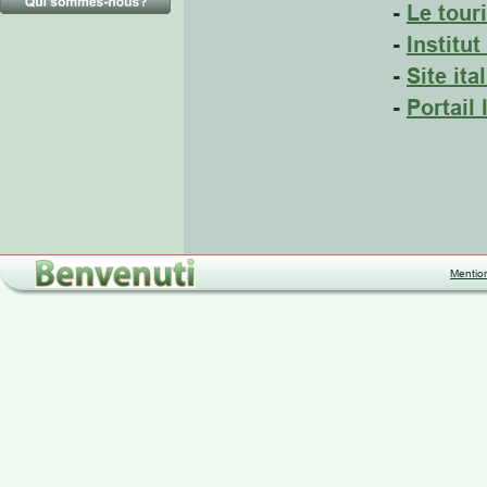
- 
Le touri
- 
Institut
- 
Site it
- 
Portail 
Mentio