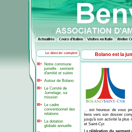
Le dossier complet
Bolano est la jum
N
otre commune
jumelle : serment
d'amitié et suites
Autour de Bolano
Le Comité de
Jumelage, sa
mission
Le cadre
conventionnel des
... est heureux de vous p
relations
liens vers son dossier comp
jusqu'à son activité la plu
La dotation
et Saint-Cyr.
globale annuelle
La
réitération du serment d